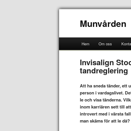
Munvården
Hem
Om oss
Konta
Invisalign Sto
tandreglering
Att ha sneda tänder, ett 
person i vardagslivet. De
le och visa tänderna. Vil
inom karriären sett till a
introvert med i värsta fa
man skäms för att le då?