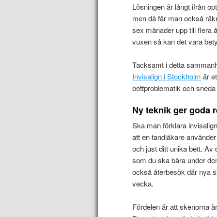
Lösningen är långt ifrån o
men då får man också räk
sex månader upp till fler
vuxen så kan det vara bety
Tacksamt i detta sammanhan
Invisalign i Stockholm
är et
bettproblematik och sneda 
Ny teknik ger goda r
Ska man förklara invisali
att en tandläkare använder
och just ditt unika bett. A
som du ska bära under den 
också återbesök där nya sk
vecka.
Fördelen är att skenorna ä