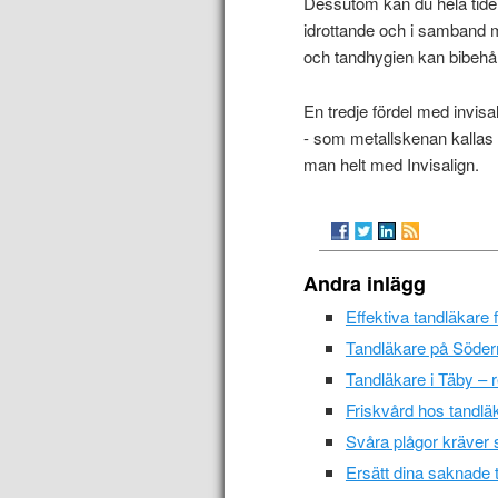
Dessutom kan du hela tid
idrottande och i samband m
och tandhygien kan bibehål
En tredje fördel med invisa
- som metallskenan kallas
man helt med Invisalign.
Andra inlägg
Effektiva tandläkare
Tandläkare på Söder
Tandläkare i Täby – r
Friskvård hos tandlä
Svåra plågor kräver 
Ersätt dina saknade 