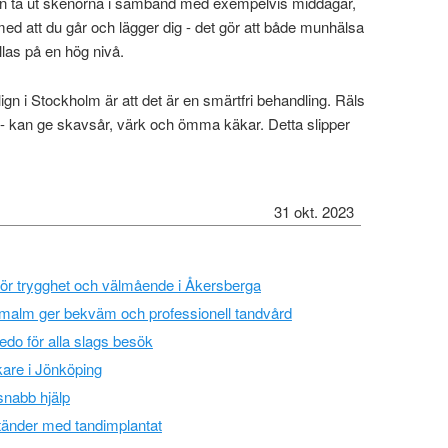
en ta ut skenorna i samband med exempelvis middagar,
ed att du går och lägger dig - det gör att både munhälsa
las på en hög nivå.
lign i Stockholm är att det är en smärtfri behandling. Räls
 - kan ge skavsår, värk och ömma käkar. Detta slipper
31 okt. 2023
 för trygghet och välmående i Åkersberga
malm ger bekväm och professionell tandvård
edo för alla slags besök
kare i Jönköping
snabb hjälp
tänder med tandimplantat