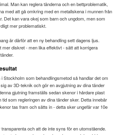
ptimal. Man kan reglera tänderna och en bettproblematik,
na med att gå omkring med en metallskena i munnen från
a år. Det kan vara okej som barn och ungdom, men som
dligt mer problematiskt.
g är därför att en ny behandling sett dagens ljus.
t mer diskret - men lika effektivt - sätt att korrigera
tänder.
esultat
gn i Stockholm som behandlingsmetod så handlar det om
 sig av 3D-teknik och gör en avgjutning av dina tänder
v denna gjutning framställs sedan skenor i hårdare plast
tid som regleringen av dina tänder sker. Detta innebär
enor tas fram och sätts in - detta sker ungefär var 10e
r transparenta och att de inte syns för en utomstående.