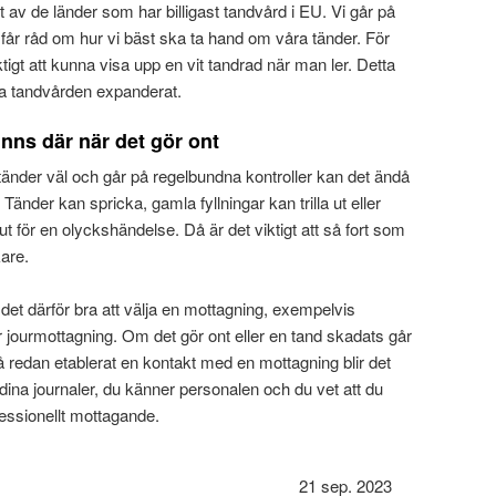
t av de länder som har billigast tandvård i EU. Vi går på
 får råd om hur vi bäst ska ta hand om våra tänder. För
igt att kunna visa upp en vit tandrad när man ler. Detta
ka tandvården expanderat.
nns där när det gör ont
änder väl och går på regelbundna kontroller kan det ändå
Tänder kan spricka, gamla fyllningar kan trilla ut eller
 för en olyckshändelse. Då är det viktigt att så fort som
kare.
 det därför bra att välja en mottagning, exempelvis
 jourmottagning. Om det gör ont eller en tand skadats går
då redan etablerat en kontakt med en mottagning blir det
r dina journaler, du känner personalen och du vet att du
ofessionellt mottagande.
21 sep. 2023