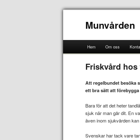
Munvården
Hem
Om oss
Konta
Friskvård hos
Att regelbundet besöka s
ett bra sätt att förebyg
Bara för att det heter tan
sjuk när man går dit. En va
även inom sjukvården kan 
Svenskar har tack vare tan